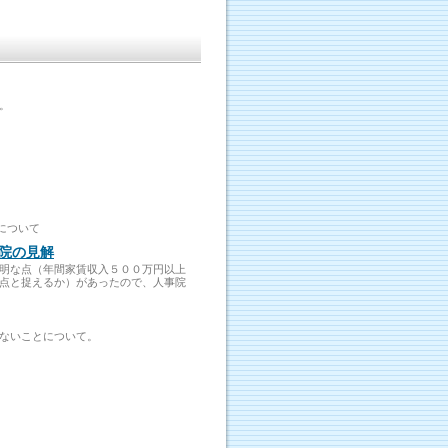
。
について
院の見解
明な点（年間家賃収入５００万円以上
点と捉えるか）があったので、人事院
ないことについて。