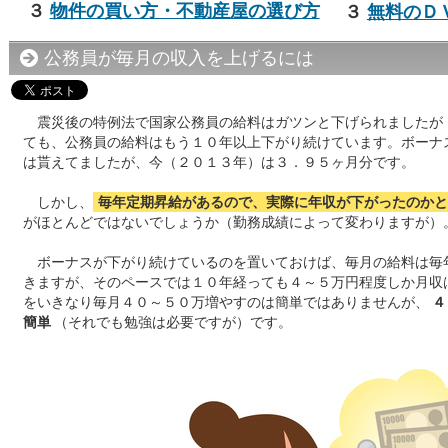
３
物件の買い方・不動産屋の選び方
３
無料のＤ
公務員が毎月の収入を上げるには
震災後の特例法で国家公務員の給料はガツンと下げられましたが
ても、公務員の給料はもう１０年以上下がり続けています。ボーナ
は貰えてましたが、今（２０１３年）は３．９５ヶ月分です。
しかし、
毎年定期昇給があるので、実際に年収が下がったのかと
がほとんどではないでしょうか（勤務成績によって変わりますが）
ボーナスが下がり続けているのを置いておけば、毎月の給料は毎
きますが、そのペースでは１０年経っても４～５万円程度しか月収
をいきなり毎月４０～５０万増やすのは簡単ではありませんが、
４
簡単
（それでも勉強は必要ですが）です。