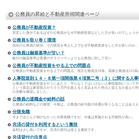
公務員の昇給と不動産所得関連ページ
公務員が不動産投資？
安定した身分であるはずの公務員がなぜ不動産投資などした方が良いのでしょうか
公務員を取り巻く環境
現在の公務員の状況、その状況を考えた上でなぜ不動産投資をした方が良いのか。
公務員は融資基準が甘い？
銀行の融資基準は普通のサラリーマンよりも公務員に対して甘い
公務員が不動産投資をやる上での問題点
公務員が不動産投資をやる上での問題点、地方公務員法38条、国家公務員法103条
人事院規則１４－８第一項関係第４項第二号（３）に関する人事
公務員が不動産投資を行うにあたり、守らなくてはいけない人事院規則について不
という規定は家賃収入が５００万円を超えると見込まれた時点と捉えるか超えた時
の見解を確認しました。
公務員の退職金や給料の話
公務員の給料などの展望。今後は、公務員の給与面の待遇が良くなることはありえ
分限免職
今までほとんど例のなかった分限免職ですが、今後は実施される可能性が高い。
共済の貸付を利用するという裏技
金利は少し高いですが、共済の貸付は使える裏技です。
共済貸付の注意点