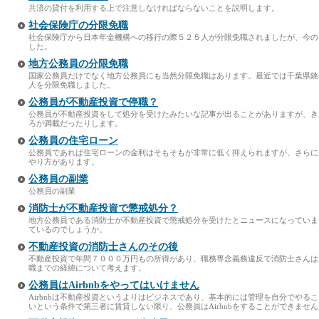
共済の貸付を利用する上で注意しなければならないことを説明します。
社会保険庁の分限免職
社会保険庁から日本年金機構への移行の際５２５人が分限免職されましたが、今の
した。
地方公務員の分限免職
国家公務員だけでなく地方公務員にも当然分限免職はあります。最近では千葉県銚
人を分限免職しました。
公務員が不動産投資で停職？
公務員が不動産投資をして処分を受けたみたいな記事が出ることがありますが、き
ろが満載だったりします。
公務員の住宅ローン
公務員であれば住宅ローンの金利はそもそもが非常に低く抑えられますが、さらに
やり方があります。
公務員の副業
公務員の副業
消防士が不動産投資で懲戒処分？
地方公務員である消防士が不動産投資で懲戒処分を受けたとニュースになっていま
ているのでしょうか。
不動産投資の消防士さんのその後
不動産投資で年間７０００万円もの所得があり、職務専念義務違反で消防士さんは
職までの経緯について考えます。
公務員はAirbnbをやってはいけません
Airbnbは不動産投資というよりはビジネスであり、基本的には管理を自分でやること
いという条件で第三者に賃貸しない限り、公務員はAirbnbをすることができません