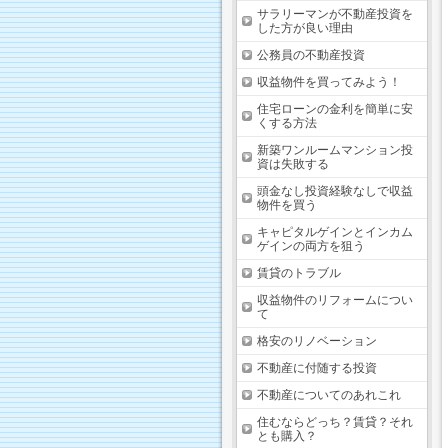
サラリーマンが不動産投資を
した方が良い理由
公務員の不動産投資
収益物件を買ってみよう！
住宅ローンの金利を簡単に安
くする方法
新築ワンルームマンション投
資は失敗する
頭金なし投資経験なしで収益
物件を買う
キャピタルゲインとインカム
ゲインの両方を狙う
賃貸のトラブル
収益物件のリフォームについ
て
格安のリノベーション
不動産に付随する投資
不動産についてのあれこれ
住むならどっち？賃貸？それ
とも購入？