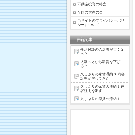
不動産投資の格言
全国の大家の会
当サイトのプライバシーポリ
シーについて
最新記事
生活保護の入居者が亡くな
った
大家の方から家賃を下げ
る？
久しぶりの家賃滞納３ 内容
証明が戻ってきた
久しぶりの家賃の滞納２ 内
容証明を出す
久しぶりの家賃の滞納１