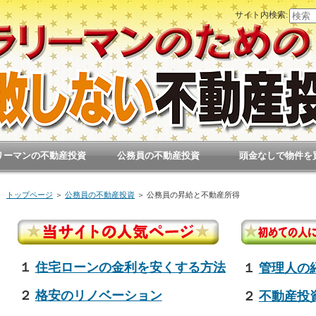
サイト内検索:
リーマンの不動産投資
公務員の不動産投資
頭金なしで物件を
トップページ
＞
公務員の不動産投資
＞
公務員の昇給と不動産所得
１
住宅ローンの金利を安くする方法
１
管理人の
２
格安のリノベーション
２
不動産投