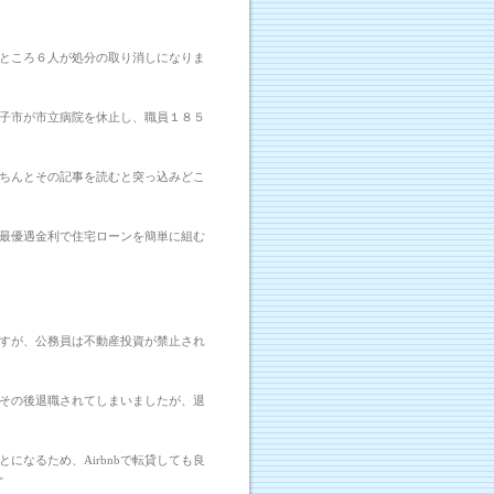
ところ６人が処分の取り消しになりま
子市が市立病院を休止し、職員１８５
ちんとその記事を読むと突っ込みどこ
最優遇金利で住宅ローンを簡単に組む
すが、公務員は不動産投資が禁止され
その後退職されてしまいましたが、退
になるため、Airbnbで転貸しても良
。