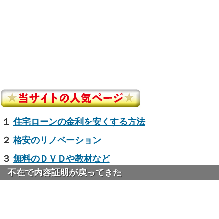
１
住宅ローンの金利を安くする方法
２
格安のリノベーション
３
無料のＤＶＤや教材など
不在で内容証明が戻ってきた