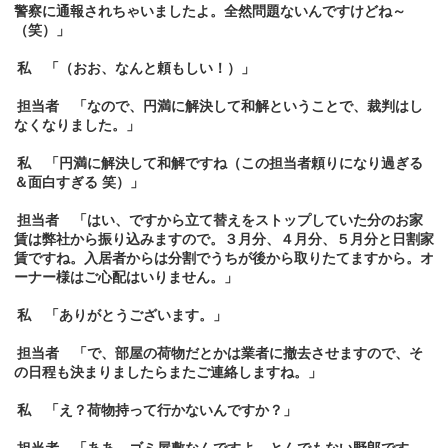
警察に通報されちゃいましたよ。全然問題ないんですけどね～
（笑）」
私 「（おお、なんと頼もしい！）」
担当者 「なので、円満に解決して和解ということで、裁判はし
なくなりました。」
私 「円満に解決して和解ですね（この担当者頼りになり過ぎる
＆面白すぎる 笑）」
担当者 「はい、ですから立て替えをストップしていた分のお家
賃は弊社から振り込みますので。３月分、４月分、５月分と日割家
賃ですね。入居者からは分割でうちが後から取りたてますから。オ
ーナー様はご心配はいりません。」
私 「ありがとうございます。」
担当者 「で、部屋の荷物だとかは業者に撤去させますので、そ
の日程も決まりましたらまたご連絡しますね。」
私 「え？荷物持って行かないんですか？」
担当者 「ああ、ゴミ屋敷なんですよ。とんでもない野郎です。