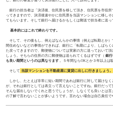
し、銀行の審査が通って決済後のことについて説明します。
銀行の担当者は「決済後、住民票を移して頂き、住民票を市役所
ってきますので、決済後速やかに住民票を当該マンションに移しそ
てもらいます。そして銀行へ届けるかもしくは郵送で担当者に送っ
基本的にはこれで終わりです。
そして、その後もし、例えばなんらかの事情（例えば転勤とか）
間住めないなどの事情ができれば、銀行に「転勤により、しばらく
た戻ってきますので、郵便物については実家の方に送っておいて頂
しょう。そちらの住所の方に郵便物は送られてくるはずです（
銀行
も良い期間というのは異なります
。５年間ならOKとか３年以上は
そして
当該マンションを不動産屋に賃貸に出しに行きましょう。
しかし、たとえば非常に短い期間であれば銀行に対して届けなく
が、それは銀行としては表立って言えないことですね。銀行だって
そんな届出しないでくれと思うでしょうが、しなくても良いとは言
の了解で言わないことが多いようです。言わない場合は自己責任で