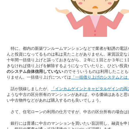
特に、都内の新築ワンルームマンションなどで業者が勧誘の電話
んと投資になってるものは私は見たことがありません。家賃設定な
十年間一括借り上げと謳っておきながら、２年に１回とか３年に１
きなければ借り上げを解除するようになっていたりと、ひどい投資
のシステム自体信用していない
のでそういうものは利用したことも
りません。一括借り上げについては
「一括借り上げのシステムとは
話が脱線しましたが、
「インカムゲインとキャピタルゲインの両
ような中古の区分所有のマンションがあれば、やる価値はあると思
い中古物件などがあれば購入するのも良いでしょう。
さて、住宅ローンの利用の仕方ですが、中古の区分所有の場合は
銀行には普通に中古のマンションを買いたい旨説明し、融資を申