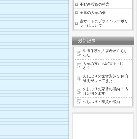
不動産投資の格言
全国の大家の会
当サイトのプライバシーポリ
シーについて
最新記事
生活保護の入居者が亡くな
った
大家の方から家賃を下げ
る？
久しぶりの家賃滞納３ 内容
証明が戻ってきた
久しぶりの家賃の滞納２ 内
容証明を出す
久しぶりの家賃の滞納１