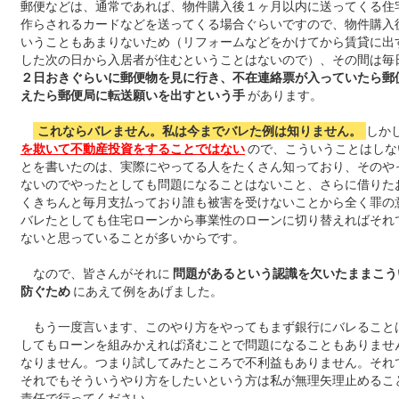
郵便などは、通常であれば、物件購入後１ヶ月以内に送ってくる住
作らされるカードなどを送ってくる場合ぐらいですので、物件購入
いうこともあまりないため（リフォームなどをかけてから賃貸に出
した次の日から入居者が住むということはないので）、その間は毎
２日おきぐらいに郵便物を見に行き、不在連絡票が入っていたら郵
えたら郵便局に転送願いを出すという手
があります。
これならバレません。私は今までバレた例は知りません。
しか
を欺いて不動産投資をすることではない
ので、こういうことはしな
とを書いたのは、実際にやってる人をたくさん知っており、そのや
ないのでやったとしても問題になることはないこと、さらに借りた
くきちんと毎月支払っており誰も被害を受けないことから全く罪の
バレたとしても住宅ローンから事業性のローンに切り替えればそれ
ないと思っていることが多いからです。
なので、皆さんがそれに
問題があるという認識を欠いたままこう
防ぐため
にあえて例をあげました。
もう一度言います、このやり方をやってもまず銀行にバレること
してもローンを組みかえれば済むことで問題になることもありませ
なりません。つまり試してみたところで不利益もありません。それ
それでもそういうやり方をしたいという方は私が無理矢理止めるこ
責任で行ってください。