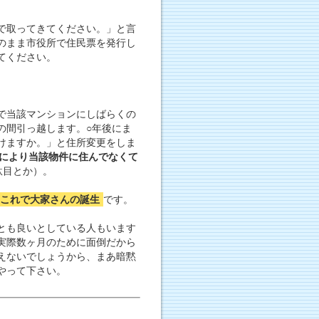
で取ってきてください。」と言
のまま市役所で住民票を発行し
てください。
で当該マンションにしばらくの
の間引っ越します。○年後にま
けますか。」と住所変更をしま
により当該物件に住んでなくて
駄目とか）。
これで大家さんの誕生
です。
とも良いとしている人もいます
実際数ヶ月のために面倒だから
えないでしょうから、まあ暗黙
やって下さい。