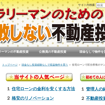
う
サイト内検索:
リーマンの不動産投資
公務員の不動産投資
頭金なしで物件を
トップページ
＞
頭金なし投資経験なしで収益物件を買う
＞
住宅ローンで区分所有のマ
１
住宅ローンの金利を安くする方法
１
管理人の
２
格安のリノベーション
２
不動産投