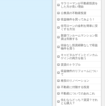
サラリーマンが不動産投資を
した方が良い理由
公務員の不動産投資
収益物件を買ってみよう！
住宅ローンの金利を簡単に安
くする方法
新築ワンルームマンション投
資は失敗する
頭金なし投資経験なしで収益
物件を買う
キャピタルゲインとインカム
ゲインの両方を狙う
賃貸のトラブル
収益物件のリフォームについ
て
格安のリノベーション
不動産に付随する投資
不動産についてのあれこれ
住むならどっち？賃貸？それ
とも購入？