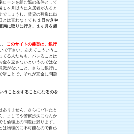
宅ローンを組む際の条件として
後１ヶ月以内に入居者が入ると
すでしょうし、賃貸の募集に出
日とは言わなくても
１日おきや
便局に取りに行き、１ヶ月を超
し、
このサイトの趣旨は、銀行
いで下さい。あえてこういうこ
ってる人たちも、バレることは
お金を返さないというのではな
意識がないこと、さらに銀行に
で済ことで、それが完全に問題
いうことをすることになるのを
はありません。さらにバレたと
ん。ましてや警察沙汰になんか
でも倫理上の問題は残ります。
とは物理的に不可能なので自己